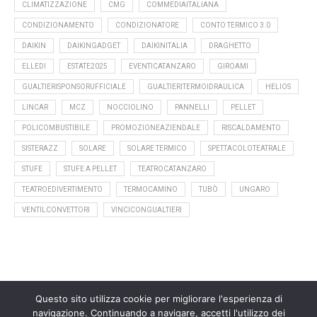
CLIMATIZZAZIONE
CMG
COMMEDIAITALIANA
CONDIZIONAMENTO
CONDIZIONATORE
CONTO TERMICO 3.0
DAIKIN
DAIKINGADGET
DAIKINITALIA
DRAGHETTO
ELLEDI
ESTATE2025
EVENTICATANZARO
GIROAMI
GUALTIERISPONSORUFFICIALE
GUALTIERITERMOIDRAULICA
HELIOS
LINCAR
MCZ
NOCCIOLINO
PANNELLI
PELLET
POLICOMBUSTIBILE
PROMOZIONEAZIENDALE
RISCALDAMENTO
SISTERAZZ
SOLARE
SOLARE TERMICO
SPETTACOLOTEATRALE
STUFE
STUFE A PELLET
TEATROCATANZARO
TEATROEDIVERTIMENTO
TERMOCAMINO
TUBÒ
UNGARO
VENTILCONVETTORI
VINCICONGUALTIERI
Questo sito utilizza cookie per migliorare l'esperienza di
navigazione. Continuando a navigare, accetti l'utilizzo dei