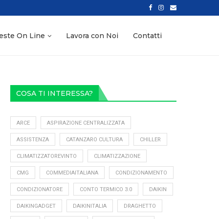
LA DITTA GUALTIERI RAFFAELE AL FIANCO DELLE IMPRESE...
este On Line
Lavora con Noi
Contatti
COSA TI INTERESSA?
ARCE
ASPIRAZIONE CENTRALIZZATA
ASSISTENZA
CATANZARO CULTURA
CHILLER
CLIMATIZZATOREVINTO
CLIMATIZZAZIONE
CMG
COMMEDIAITALIANA
CONDIZIONAMENTO
CONDIZIONATORE
CONTO TERMICO 3.0
DAIKIN
DAIKINGADGET
DAIKINITALIA
DRAGHETTO