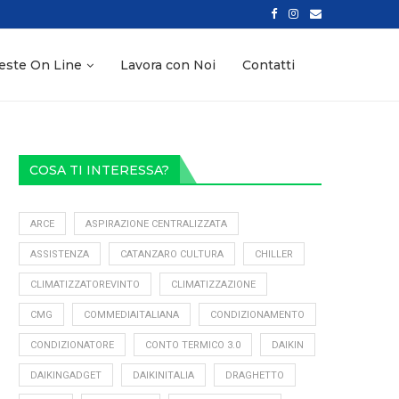
LA DITTA GUALTIERI RAFFAELE AL FIANCO DELLE IMPRESE...
este On Line
Lavora con Noi
Contatti
COSA TI INTERESSA?
ARCE
ASPIRAZIONE CENTRALIZZATA
ASSISTENZA
CATANZARO CULTURA
CHILLER
CLIMATIZZATOREVINTO
CLIMATIZZAZIONE
CMG
COMMEDIAITALIANA
CONDIZIONAMENTO
CONDIZIONATORE
CONTO TERMICO 3.0
DAIKIN
DAIKINGADGET
DAIKINITALIA
DRAGHETTO