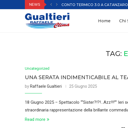
NEWS
CONTO TERMICO 3.0 A CATANZARO | 
Home
Chi
TAG:
E
Uncategorized
UNA SERATA INDIMENTICABILE AL T
by
Raffaele Gualtieri
25 Giugno 2025
18 Giugno 2025 – Spettacolo ““Sister?!?!…Azz!!!”” Ieri 
straordinaria rappresentazione della brillante commedia 
Read more