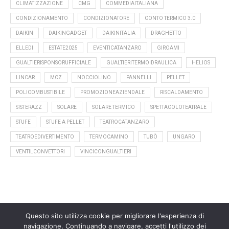
CLIMATIZZAZIONE
CMG
COMMEDIAITALIANA
CONDIZIONAMENTO
CONDIZIONATORE
CONTO TERMICO 3.0
DAIKIN
DAIKINGADGET
DAIKINITALIA
DRAGHETTO
ELLEDI
ESTATE2025
EVENTICATANZARO
GIROAMI
GUALTIERISPONSORUFFICIALE
GUALTIERITERMOIDRAULICA
HELIOS
LINCAR
MCZ
NOCCIOLINO
PANNELLI
PELLET
POLICOMBUSTIBILE
PROMOZIONEAZIENDALE
RISCALDAMENTO
SISTERAZZ
SOLARE
SOLARE TERMICO
SPETTACOLOTEATRALE
STUFE
STUFE A PELLET
TEATROCATANZARO
TEATROEDIVERTIMENTO
TERMOCAMINO
TUBÒ
UNGARO
VENTILCONVETTORI
VINCICONGUALTIERI
Questo sito utilizza cookie per migliorare l'esperienza di
navigazione. Continuando a navigare, accetti l'utilizzo dei