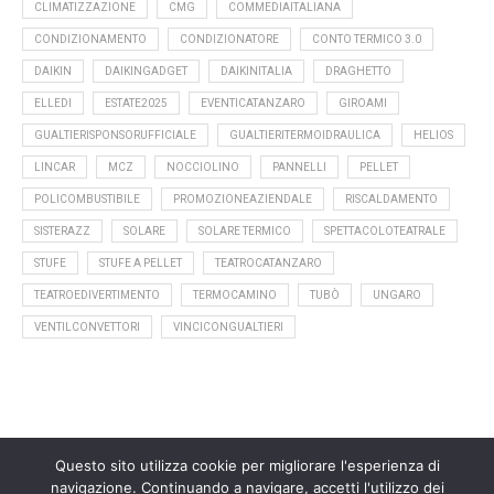
CLIMATIZZAZIONE
CMG
COMMEDIAITALIANA
CONDIZIONAMENTO
CONDIZIONATORE
CONTO TERMICO 3.0
DAIKIN
DAIKINGADGET
DAIKINITALIA
DRAGHETTO
ELLEDI
ESTATE2025
EVENTICATANZARO
GIROAMI
GUALTIERISPONSORUFFICIALE
GUALTIERITERMOIDRAULICA
HELIOS
LINCAR
MCZ
NOCCIOLINO
PANNELLI
PELLET
POLICOMBUSTIBILE
PROMOZIONEAZIENDALE
RISCALDAMENTO
SISTERAZZ
SOLARE
SOLARE TERMICO
SPETTACOLOTEATRALE
STUFE
STUFE A PELLET
TEATROCATANZARO
TEATROEDIVERTIMENTO
TERMOCAMINO
TUBÒ
UNGARO
VENTILCONVETTORI
VINCICONGUALTIERI
Questo sito utilizza cookie per migliorare l'esperienza di
navigazione. Continuando a navigare, accetti l'utilizzo dei