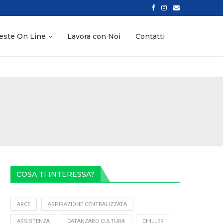
SANIFICAZIONE AMBIENTI CON OZONO PER AZIENDE E NEGOZI
este On Line
Lavora con Noi
Contatti
COSA TI INTERESSA?
ARCE
ASPIRAZIONE CENTRALIZZATA
ASSISTENZA
CATANZARO CULTURA
CHILLER