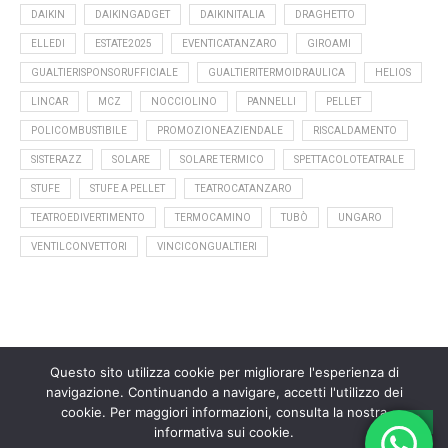
DAIKIN
DAIKINGADGET
DAIKINITALIA
DRAGHETTO
ELLEDI
ESTATE2025
EVENTICATANZARO
GIROAMI
GUALTIERISPONSORUFFICIALE
GUALTIERITERMOIDRAULICA
HELIOS
LINCAR
MCZ
NOCCIOLINO
PANNELLI
PELLET
POLICOMBUSTIBILE
PROMOZIONEAZIENDALE
RISCALDAMENTO
SISTERAZZ
SOLARE
SOLARE TERMICO
SPETTACOLOTEATRALE
STUFE
STUFE A PELLET
TEATROCATANZARO
TEATROEDIVERTIMENTO
TERMOCAMINO
TUBÒ
UNGARO
VENTILCONVETTORI
VINCICONGUALTIERI
Questo sito utilizza cookie per migliorare l'esperienza di
navigazione. Continuando a navigare, accetti l'utilizzo dei
cookie. Per maggiori informazioni, consulta la nostra
informativa sui cookie.