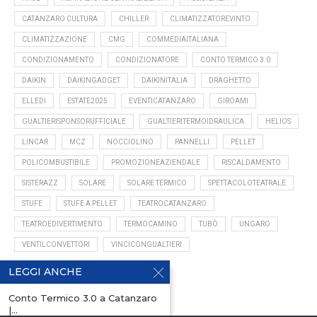
CATANZARO CULTURA
CHILLER
CLIMATIZZATOREVINTO
CLIMATIZZAZIONE
CMG
COMMEDIAITALIANA
CONDIZIONAMENTO
CONDIZIONATORE
CONTO TERMICO 3.0
DAIKIN
DAIKINGADGET
DAIKINITALIA
DRAGHETTO
ELLEDI
ESTATE2025
EVENTICATANZARO
GIROAMI
GUALTIERISPONSORUFFICIALE
GUALTIERITERMOIDRAULICA
HELIOS
LINCAR
MCZ
NOCCIOLINO
PANNELLI
PELLET
POLICOMBUSTIBILE
PROMOZIONEAZIENDALE
RISCALDAMENTO
SISTERAZZ
SOLARE
SOLARE TERMICO
SPETTACOLOTEATRALE
STUFE
STUFE A PELLET
TEATROCATANZARO
TEATROEDIVERTIMENTO
TERMOCAMINO
TUBÒ
UNGARO
VENTILCONVETTORI
VINCICONGUALTIERI
LEGGI ANCHE
Conto Termico 3.0 a Catanzaro
|...